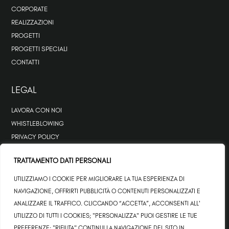
CORPORATE
REALIZZAZIONI
PROGETTI
PROGETTI SPECIALI
CONTATTI
LEGAL
LAVORA CON NOI
WHISTLEBLOWING
PRIVACY POLICY
COOKIE POLICY
TRATTAMENTO DATI PERSONALI
UTILIZZIAMO I COOKIE PER MIGLIORARE LA TUA ESPERIENZA DI
NAVIGAZIONE, OFFRIRTI PUBBLICITÀ O CONTENUTI PERSONALIZZATI E
2026 © MCM SRL – ALL RIGHTS RESERVED
ANALIZZARE IL TRAFFICO. CLICCANDO “ACCETTA”, ACCONSENTI ALL'
C.F./P.I. 01525620512 – CAPITALE SOCIALE: €102.744,92 I.V – REA:
UTILIZZO DI TUTTI I COOKIES; "PERSONALIZZA" PUOI GESTIRE LE TUE
AR 118132
PREFERENZE; "RIFIUTA" CONTINUI LA NAVIGAZIONE DEL SITO IN