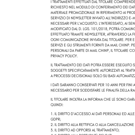
I TRATTAMENTI EFFETTUATI DAL TITOLARE COMPREND
RICHIESTO NEL MODULO DI CONFERIMENTO DEI DATI
MATERIALE PROMOZIONALE IN RIFERIMENTO AI PRODO
SERVIZIO DI NEWSLETTER INVIATO ALL’INDIRIZZO E
NECESSARI PER L’ACQUISTO. L’INTERESSATO, AI SE
MODIFICATO DAL D. LGS. 101/2018, POTRÀ COMUN
EFFETTUATO TRAMITE NEWSLETTER, ATTRAVERSO LA F
OGNI COMUNICAZIONE INVIATA DAL TITOLARE. PER ERO
SERVIZI E GLI STRUMENTI FORNITI DA MAIL CHINP. 
PERSONALI DA PARTE DI MAIL CHINP, IL TITOLARE C
PRIVACY POLICY.
IL TRATTAMENTO DEI DATI POTRÀ ESSERE ESEGUITO
SOGGETTI SPECIFICATAMENTE AUTORIZZATI AL TRATTA
A PROCESSI DECISIONALI SOLO SU BASI AUTOMATIZZ
I DATI SARANNO CONSERVATI PER 10 ANNI PER FINI
NECESSARIO PER SODDISFARE LE FINALITÀ DELLA R
IL TITOLARE INOLTRA LA INFORMA CHE LE SONO GARANT
QUINDI:
1. IL DIRITTO D’ACCESSO AI DATI PERSONALI ED AL
GDPR;
2. IL DIRITTO ALLA RETTIFICA O ALLA CANCELLAZIONE
3. IL DIRITTO AD OPPORSI AL TRATTAMENTO;