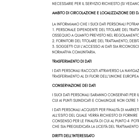
NECESSARIE PER IL SERVIZIO RICHIESTO (SI VEDANO
AMBITO DI CIRCOLAZIONE E LOCALIZZAZIONE DEI D
LA INFORMIAMO CHE I SUOI DATI PERSONALI POTR
1. PERSONALE DIPENDENTE DEL TITOLARE DEL TRA
OSSEQUIO A QUANTO PREVISTO NEL REGOLAMENTO
2. FORNITORI DEL TITOLARE DEL TRATTAMENTO, DEB
3. SOGGETTI CUI L’ACCESSO AI DATI SIA RICONOSC
NORMATIVA COMUNITARIA.
TRASFERIMENTO DI DATI
I DATI PERSONALI RACCOLTI ATTRAVERSO LA NAVIG
TRASFERIMENTO AL DI FUORI DELL’UNIONE EUROPEA
CONSERVAZIONE DEI DATI
I SUOI DATI PERSONALI SARANNO CONSERVATI PER I
CUI AI PUNTI SUINDICATI E COMUNQUE NON OLTRE 1
I DATI PERSONALI ACQUISITI PER FINALITÀ DI MARK
ALL’ESITO DEL QUALE VERRÀ RICHIESTO DI FORNI
CONSENSO PER LE FINALITÀ DI CUI AL PUNTO 4
POT
CHE SIA PREGIUDICATA LA LICEITÀ DEL TRATTAMENT
DIRITTI DELL’INTERESSATO