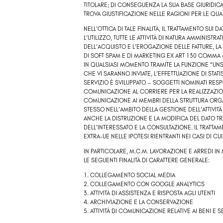
TITOLARE; DI CONSEGUENZA LA SUA BASE GIURIDICA,
TROVA GIUSTIFICAZIONE NELLE RAGIONI PER LE QUALI
NELL’OTTICA DI TALE FINALITÀ, IL TRATTAMENTO SU
L’UTILIZZO, TUTTE LE ATTIVITÀ DI NATURA AMMINISTR
DELL’ACQUISTO E L’EROGAZIONE DELLE FATTURE, LA
DI SOFT SPAM E DI MARKETING EX ART 130 COMMA 
IN QUALSIASI MOMENTO TRAMITE LA FUNZIONE “UNSU
CHE VI SARANNO INVIATE, L’EFFETTUAZIONE DI STAT
SERVIZIO È SVILUPPATO – SOGGETTI NOMINATI RESP
COMUNICAZIONE AL CORRIERE PER LA REALIZZAZIO
COMUNICAZIONE AI MEMBRI DELLA STRUTTURA ORGA
STESSO NELL’AMBITO DELLA GESTIONE DELL’ATTIVIT
ANCHE LA DISTRUZIONE E LA MODIFICA DEL DATO T
DELL’INTERESSATO E LA CONSULTAZIONE. IL TRATTAM
EXTRA-UE NELLE IPOTESI RIENTRANTI NEI CASI DI CUI
IN PARTICOLARE,
M.C.M. LAVORAZIONE E ARREDI IN M
LE SEGUENTI FINALITÀ DI CARATTERE GENERALE:
1. COLLEGAMENTO SOCIAL MEDIA
2. COLLEGAMENTO CON GOOGLE ANALYTICS
3. ATTIVITÀ DI ASSISTENZA E RISPOSTA AGLI UTENTI
4.
ARCHIVIAZIONE E LA CONSERVAZIONE
5. ATTIVITÀ DI COMUNICAZIONE RELATIVE AI BENI E 