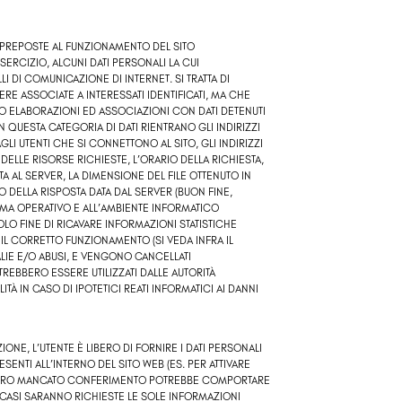
 PREPOSTE AL FUNZIONAMENTO DEL SITO
RCIZIO, ALCUNI DATI PERSONALI LA CUI
I DI COMUNICAZIONE DI INTERNET. SI TRATTA DI
 ASSOCIATE A INTERESSATI IDENTIFICATI, MA CHE
O ELABORAZIONI ED ASSOCIAZIONI CON DATI DETENUTI
IN QUESTA CATEGORIA DI DATI RIENTRANO GLI INDIRIZZI
GLI UTENTI CHE SI CONNETTONO AL SITO, GLI INDIRIZZI
DELLE RISORSE RICHIESTE, L’ORARIO DELLA RICHIESTA,
A AL SERVER, LA DIMENSIONE DEL FILE OTTENUTO IN
O DELLA RISPOSTA DATA DAL SERVER (BUON FINE,
STEMA OPERATIVO E ALL’AMBIENTE INFORMATICO
SOLO FINE DI RICAVARE INFORMAZIONI STATISTICHE
IL CORRETTO FUNZIONAMENTO (SI VEDA INFRA IL
LIE E/O ABUSI, E VENGONO CANCELLATI
REBBERO ESSERE UTILIZZATI DALLE AUTORITÀ
À IN CASO DI IPOTETICI REATI INFORMATICI AI DANNI
IONE, L’UTENTE È LIBERO DI FORNIRE I DATI PERSONALI
ESENTI ALL’INTERNO DEL SITO WEB (ES. PER ATTIVARE
L LORO MANCATO CONFERIMENTO POTREBBE COMPORTARE
TI CASI SARANNO RICHIESTE LE SOLE INFORMAZIONI