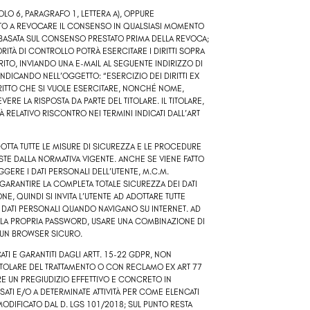
OLO 6, PARAGRAFO 1, LETTERA A), OPPURE
IRITTO A REVOCARE IL CONSENSO IN QUALSIASI MOMENTO
 BASATA SUL CONSENSO PRESTATO PRIMA DELLA REVOCA;
RITÀ DI CONTROLLO POTRÀ ESERCITARE I DIRITTI SOPRA
ITO, INVIANDO UNA E-MAIL AL SEGUENTE INDIRIZZO DI
INDICANDO NELL’OGGETTO: “ESERCIZIO DEI DIRITTI EX
RITTO CHE SI VUOLE ESERCITARE, NONCHÉ NOME,
RE LA RISPOSTA DA PARTE DEL TITOLARE. IL TITOLARE,
RELATIVO RISCONTRO NEI TERMINI INDICATI DALL’ART
DOTTA TUTTE LE MISURE DI SICUREZZA E LE PROCEDURE
STE DALLA NORMATIVA VIGENTE. ANCHE SE VIENE FATTO
ERE I DATI PERSONALI DELL’UTENTE, M.C.M.
ARANTIRE LA COMPLETA TOTALE SICUREZZA DEI DATI
, QUINDI SI INVITA L’UTENTE AD ADOTTARE TUTTE
 DATI PERSONALI QUANDO NAVIGANO SU INTERNET. AD
O LA PROPRIA PASSWORD, USARE UNA COMBINAZIONE DI
I UN BROWSER SICURO.
CATI E GARANTITI DAGLI ARTT. 15-22 GDPR, NON
ITOLARE DEL TRATTAMENTO O CON RECLAMO EX ART 77
E UN PREGIUDIZIO EFFETTIVO E CONCRETO IN
ATI E/O A DETERMINATE ATTIVITÀ PER COME ELENCATI
ODIFICATO DAL D. LGS 101/2018; SUL PUNTO RESTA