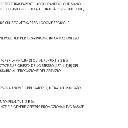
CORRETTO E TRASPARENTE, ASSICURANDOCI CHE SIANO
O NECESSARIO RISPETTO ALLE FINALITÀ PERSEGUITE CHE,
NE SUL SITO ATTRAVERSO I COOKIE TECNICI E
DI NEWSLETTER PER COMUNICARE INFORMAZIONI E/O
 PER LA FINALITÀ DI CUI AL PUNTO 1 E 2 E 3
ATE SU RICHIESTA DELLO STESSO (ART. 6(1)(B) DEL
SSARIO ALL’EROGAZIONE DEL SERVIZIO.
RSONALI NON È OBBLIGATORIO; TUTTAVIA IL MANCATO
ITO (FINALITÀ 1, 2 E 3),
ERENZE E RICEVERE OFFERTE PROMOZIONALI E/O BASATE