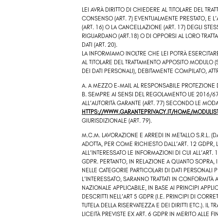
LEI AVRÀ DIRITTO DI CHIEDERE AL TITOLARE DEL T
CONSENSO (ART. 7) EVENTUALMENTE PRESTATO, E L’AC
(ART. 16) O LA CANCELLAZIONE (ART. 17) DEGLI STE
RIGUARDANO (ART.18) O DI OPPORSI AL LORO TRATTAME
DATI (ART. 20).
LA INFORMIAMO INOLTRE CHE LEI POTRÀ ESERCITARE
AL TITOLARE DEL TRATTAMENTO APPOSITO MODULO (
DEI DATI PERSONALI), DEBITAMENTE COMPILATO, AT
A. A MEZZO E-MAIL AL RESPONSABILE PROTEZIONE 
B. SEMPRE AI SENSI DEL REGOLAMENTO UE 2016/6
ALL’AUTORITÀ GARANTE (ART. 77) SECONDO LE MODALI
HTTPS://WWW.GARANTEPRIVACY.IT/HOME/MODULIST
GIURISDIZIONALE (ART. 79).
M.C.M. LAVORAZIONE E ARREDI IN METALLO S.R.L.
(DA
ADOTTA, PER COME RICHIESTO DALL’ART. 12 GDPR,
ALL’INTERESSATO LE INFORMAZIONI DI CUI ALL’ART. 
GDPR. PERTANTO, IN RELAZIONE A QUANTO SOPRA, IL
NELLE CATEGORIE PARTICOLARI DI DATI PERSONALI 
L’INTERESSATO, SARANNO TRATTATI IN CONFORMITÀ A
NAZIONALE APPLICABILE, IN BASE AI PRINCIPI APPL
DESCRITTI NELL’ART 5 GDPR (I.E. PRINCIPI DI COR
TUTELA DELLA RISERVATEZZA E DEI DIRITTI ETC.). IL
LICEITÀ PREVISTE EX ART. 6 GDPR IN MERITO ALLE F