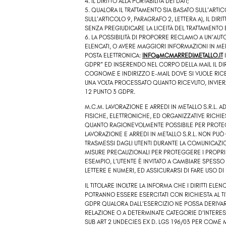
4. IL DIRITTO ALLA PORTABILITÀ DEI DATI;
5. QUALORA IL TRATTAMENTO SIA BASATO SULL’ARTIC
SULL’ARTICOLO 9, PARAGRAFO 2, LETTERA A), IL D
SENZA PREGIUDICARE LA LICEITÀ DEL TRATTAMENTO
6. LA POSSIBILITÀ DI PROPORRE RECLAMO A UN’AUTO
ELENCATI, O AVERE MAGGIORI INFORMAZIONI IN MER
POSTA ELETTRONICA:
INFO@MCMARREDIMETALLO.IT
GDPR” ED INSERENDO NEL CORPO DELLA MAIL IL DI
COGNOME E INDIRIZZO E-MAIL DOVE SI VUOLE RICEVE
UNA VOLTA PROCESSATO QUANTO RICEVUTO, INVIERÀ 
12 PUNTO 3 GDPR.
M.C.M. LAVORAZIONE E ARREDI IN METALLO S.R.L. A
FISICHE, ELETTRONICHE, ED ORGANIZZATIVE RICHIE
QUANTO RAGIONEVOLMENTE POSSIBILE PER PROTEGG
LAVORAZIONE E ARREDI IN METALLO S.R.L.
NON PUÒ G
TRASMESSI DAGLI UTENTI DURANTE LA COMUNICAZIONE
MISURE PRECAUZIONALI PER PROTEGGERE I PROPRI
ESEMPIO, L’UTENTE È INVITATO A CAMBIARE SPESS
LETTERE E NUMERI, ED ASSICURARSI DI FARE USO D
IL TITOLARE INOLTRE LA INFORMA CHE I DIRITTI ELEN
POTRANNO ESSERE ESERCITATI CON RICHIESTA AL T
GDPR QUALORA DALL’ESERCIZIO NE POSSA DERIVAR
RELAZIONE O A DETERMINATE CATEGORIE D’INTERESS
SUB ART 2 UNDECIES EX D. LGS 196/03 PER COME M