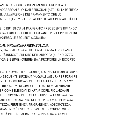
RATTAMENTO IN QUALSIASI MOMENTO LA REVOCA DEL
CESSO AI SUOI DATI PERSONALI (ART. 15), LA RETTIFICA
SSI, LA LIMITAZIONE DEL TRATTAMENTO CHE LO
NTO (ART. 21), OLTRE AL DIRITTO ALLA PORTABILITÀ DEI
 I DIRITTI DI CUI AL PARAGRAFO PRECEDENTE INVIANDO
SCARICABILE SUL SITO DEL GARANTE PER LA PROTEZIONE
TRAVERSO LE SEGUENTI MODALITÀ:
DATI:
INFO@MCMARREDIMETALLO.IT
.
79, HA DIRITTO SIA A PROPORRE FORMALE RECLAMO
TÀ INDICATE SUL SITO DELL’AUTORITÀ (ALL’INDIRIZZO
ICA-E-SERVIZI-ONLINE
) SIA A PROPORRE UN RICORSO
 QUI IN AVANTI IL “TITOLARE”, AI SENSI DELL’ART 4 GDPR)
 LA SEGUENTE INFORMATIVA QUALE MISURA PER FORNIRE
13 E LE COMUNICAZIONI DI CUI AGLI ARTT. DA 15 A 22
 TITOLARE VI INFORMA CHE I DATI NON RIENTRANTI
PER COME ELENCATI EX ART. 9 GDPR, RIGUARDANTI
LLE DISPOSIZIONI DI CUI AL GDPR E ALLA NORMATIVA
ICABILI AL TRATTAMENTO DEI DATI PERSONALI PER COME
RETTEZZA, PERTINENZA, TRASPARENZA, ADEGUATEZZA,
 TRATTAMENTO È SVOLTO IN BASE ALLE CONDIZIONI DI
INALITÀ INERENTI AL RAPPORTO INSTAURATO CON IL