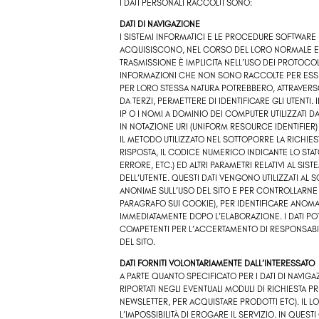
I DATI PERSONALI RACCOLTI SONO:
DATI DI NAVIGAZIONE
I SISTEMI INFORMATICI E LE PROCEDURE SOFTWARE
ACQUISISCONO, NEL CORSO DEL LORO NORMALE ESE
TRASMISSIONE È IMPLICITA NELL’USO DEI PROTOCOLL
INFORMAZIONI CHE NON SONO RACCOLTE PER ESSERE
PER LORO STESSA NATURA POTREBBERO, ATTRAVERS
DA TERZI, PERMETTERE DI IDENTIFICARE GLI UTENTI. 
IP O I NOMI A DOMINIO DEI COMPUTER UTILIZZATI DA
IN NOTAZIONE URI (UNIFORM RESOURCE IDENTIFIER) 
IL METODO UTILIZZATO NEL SOTTOPORRE LA RICHIEST
RISPOSTA, IL CODICE NUMERICO INDICANTE LO STAT
ERRORE, ETC.) ED ALTRI PARAMETRI RELATIVI AL SI
DELL’UTENTE. QUESTI DATI VENGONO UTILIZZATI AL 
ANONIME SULL’USO DEL SITO E PER CONTROLLARNE 
PARAGRAFO SUI COOKIE), PER IDENTIFICARE ANOMA
IMMEDIATAMENTE DOPO L’ELABORAZIONE. I DATI POT
COMPETENTI PER L’ACCERTAMENTO DI RESPONSABILIT
DEL SITO.
DATI FORNITI VOLONTARIAMENTE DALL’INTERESSATO
A PARTE QUANTO SPECIFICATO PER I DATI DI NAVIGAZ
RIPORTATI NEGLI EVENTUALI MODULI DI RICHIESTA PR
NEWSLETTER, PER ACQUISTARE PRODOTTI ETC). I
L’IMPOSSIBILITÀ DI EROGARE IL SERVIZIO. IN QUES