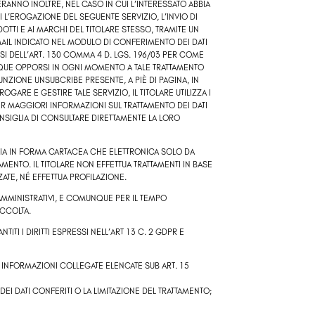
ERANNO INOLTRE, NEL CASO IN CUI L’INTERESSATO ABBIA
 L’EROGAZIONE DEL SEGUENTE SERVIZIO, L’INVIO DI
TTI E AI MARCHI DEL TITOLARE STESSO, TRAMITE UN
-MAIL INDICATO NEL MODULO DI CONFERIMENTO DEI DATI
NSI DELL’ART. 130 COMMA 4 D. LGS. 196/03 PER COME
QUE OPPORSI IN OGNI MOMENTO A TALE TRATTAMENTO
UNZIONE UNSUBCRIBE PRESENTE, A PIÈ DI PAGINA, IN
GARE E GESTIRE TALE SERVIZIO, IL TITOLARE UTILIZZA I
PER MAGGIORI INFORMAZIONI SUL TRATTAMENTO DEI DATI
ONSIGLIA DI CONSULTARE DIRETTAMENTE LA LORO
 SIA IN FORMA CARTACEA CHE ELETTRONICA SOLO DA
MENTO. IL TITOLARE NON EFFETTUA TRATTAMENTI IN BASE
ATE, NÉ EFFETTUA PROFILAZIONE.
 AMMINISTRATIVI, E COMUNQUE PER IL TEMPO
ACCOLTA.
ITI I DIRITTI ESPRESSI NELL’ART 13 C. 2 GDPR E
LE INFORMAZIONI COLLEGATE ELENCATE SUB ART. 15
 DEI DATI CONFERITI O LA LIMITAZIONE DEL TRATTAMENTO;