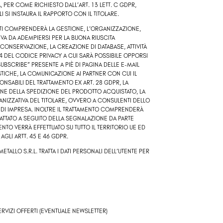
 PER COME RICHIESTO DALL’ART. 13 LETT. C GDPR,
 SI INSTAURA IL RAPPORTO CON IL TITOLARE.
I DATI COMPRENDERÀ LA GESTIONE, L’ORGANIZZAZIONE,
ATIVA DA ADEMPIERSI PER LA BUONA RIUSCITA
 CONSERVAZIONE, LA CREAZIONE DI DATABASE, ATTIVITÀ
4 DEL CODICE PRIVACY A CUI SARÀ POSSIBILE OPPORSI
BSCRIBE” PRESENTE A PIÈ DI PAGINA DELLE E-MAIL
ISTICHE, LA COMUNICAZIONE AI PARTNER CON CUI IL
ONSABILI DEL TRATTAMENTO EX ART. 28 GDPR, LA
NE DELLA SPEDIZIONE DEL PRODOTTO ACQUISTATO, LA
NIZZATIVA DEL TITOLARE, OVVERO A CONSULENTI DELLO
À DI IMPRESA. INOLTRE IL TRATTAMENTO COMPRENDERÀ
RATTATO A SEGUITO DELLA SEGNALAZIONE DA PARTE
ENTO VERRÀ EFFETTUATO SU TUTTO IL TERRITORIO UE ED
 AGLI ARTT. 45 E 46 GDPR.
ETALLO S.R.L.
TRATTA I DATI PERSONALI DELL’UTENTE PER
SERVIZI OFFERTI (EVENTUALE NEWSLETTER)